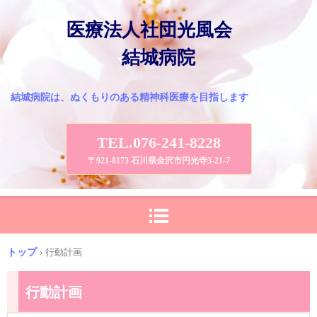
医療法人社団光風会
結城病院
結城病院は、ぬくもりのある精神科医療を目指します
TEL.076-241-8228
〒921-8173 石川県金沢市円光寺3-21-7
トップ
›
行動計画
行動計画