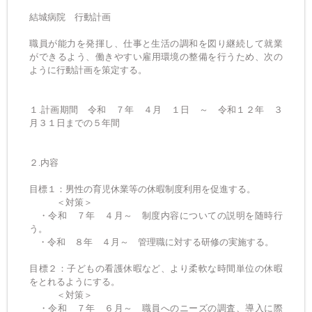
結城病院 行動計画
職員が能力を発揮し、仕事と生活の調和を図り継続して就業
ができるよう、働きやすい
雇用環境の整備を行うため、次の
ように行動計画を策定する。
１.計画期間 令和 ７年 ４月 １日 ～ 令和１２年 ３
月３１日までの５年間
２.内容
目標１：男性の育児休業等の休暇制度利用を促進する。
＜対策＞
・令和 ７年 ４月～ 制度内容についての説明を随時行
う。
・令和 ８年 ４月～ 管理職に対する研修の実施する。
目標２：子どもの看護休暇など、より柔軟な時間単位の休暇
をとれるようにする。
＜対策＞
・令和 ７年 ６月～ 職員へのニーズの調査、導入に際