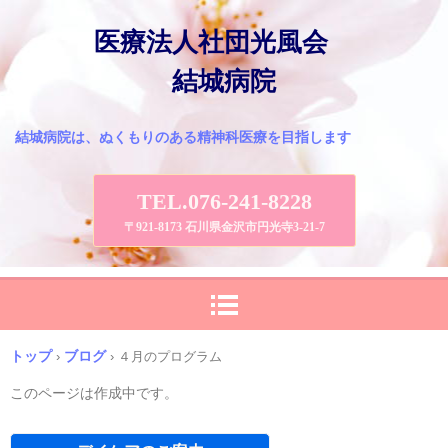
医療法人社団光風会
結城病院
結城病院は、ぬくもりのある精神科医療を目指します
TEL.076-241-8228
〒921-8173 石川県金沢市円光寺3-21-7
トップ
ブログ
›
›
４月のプログラム
このページは作成中です。