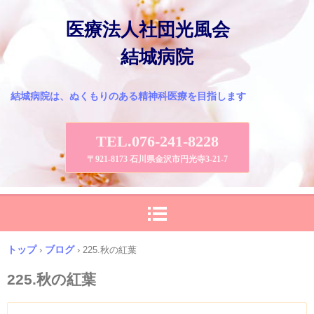
医療法人社団光風会
結城病院
結城病院は、ぬくもりのある精神科医療を目指します
TEL.076-241-8228
〒921-8173 石川県金沢市円光寺3-21-7
トップ
ブログ
›
›
225.秋の紅葉
225.秋の紅葉