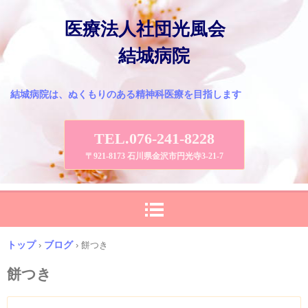
医療法人社団光風会
結城病院
結城病院は、ぬくもりのある精神科医療を目指します
TEL.076-241-8228
〒921-8173 石川県金沢市円光寺3-21-7
トップ
ブログ
›
›
餅つき
餅つき