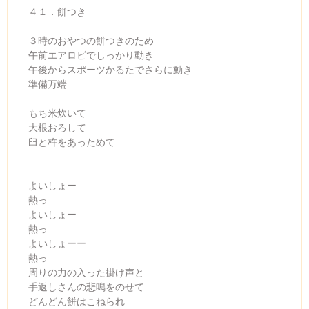
４１．餅つき
３時のおやつの餅つきのため
午前エアロビでしっかり動き
午後からスポーツかるたでさらに動き
準備万端
もち米炊いて
大根おろして
臼と杵をあっためて
よいしょー
熱っ
よいしょー
熱っ
よいしょーー
熱っ
周りの力の入った掛け声と
手返しさんの悲鳴をのせて
どんどん餅はこねられ