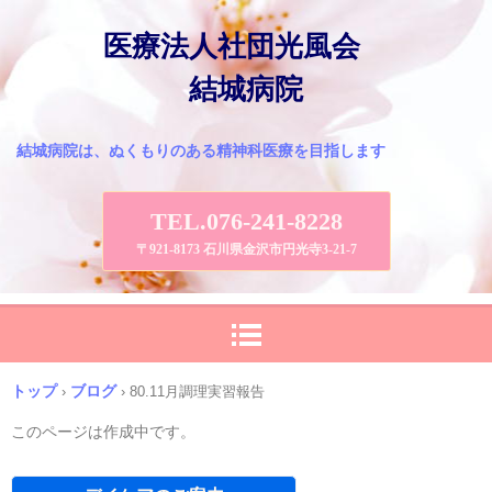
医療法人社団光風会
結城病院
結城病院は、ぬくもりのある精神科医療を目指します
TEL.076-241-8228
〒921-8173 石川県金沢市円光寺3-21-7
トップ
ブログ
›
›
80.11月調理実習報告
このページは作成中です。